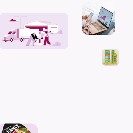
P
o
d
i
s
t
h
e
l
e
a
d
i
n
g
s
o
l
u
t
i
o
n
f
o
r
o
m
n
i
c
h
a
n
n
e
l
s
a
l
e
s
r
e
p
r
e
s
e
n
t
a
t
i
o
n
f
o
r
b
r
a
n
d
s
a
t
e
v
e
r
y
s
t
a
g
e
o
f
g
r
o
w
t
h
.